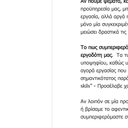
Αν πούμε ψέματα, κά
προϋπηρεσία μας, μπ
εργασία, αλλά αργά 
μόνο μία συγκεκριμέ
μειώσει δραστικά τις
Το πως συμπεριφερόμ
εργοδότη μας
.  Τα 
υποψηφίου, καθώς υ
αγορά εργασίας που 
σημαντικότατος παράγ
skils” - Προσέλαβε χ
Αν λοιπόν σε μία πρ
ή βρίσαμε το αφεντι
συμπεριφερόμαστε σή