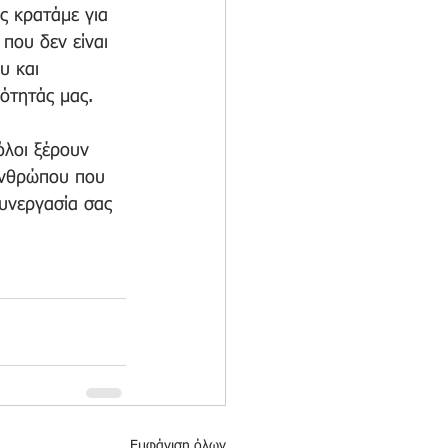
ις κρατάμε για 
που δεν είναι 
υ και 
τητάς μας.   
όλοι ξέρουν 
 ανθρώπου που 
συνεργασία σας 
Εμφάνιση όλων