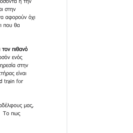
οσόντα ή την 
αι στην 
να αφορούν όχι 
ι που θα 
 τον πιθανό 
οσόν ενός 
ηρεσία στην 
ήρας είναι 
 train for 
αδέλφους μας, 
  Το πως 