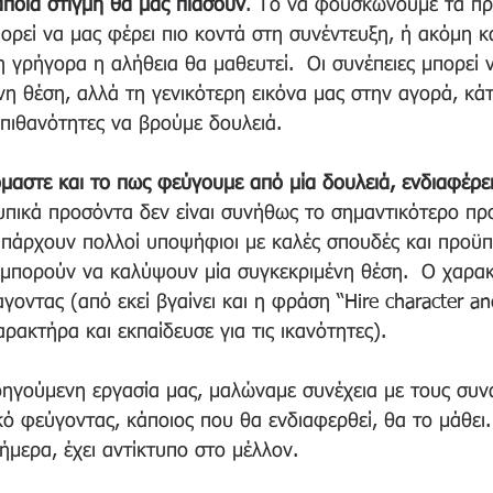
ποια στιγμή θα μας πιάσουν
. Το να φουσκώνουμε τα πρ
ορεί να μας φέρει πιο κοντά στη συνέντευξη, ή ακόμη κ
η γρήγορα η αλήθεια θα μαθευτεί.  Οι συνέπειες μπορεί 
νη θέση, αλλά τη γενικότερη εικόνα μας στην αγορά, κάτ
 πιθανότητες να βρούμε δουλειά. 
αστε και το πως φεύγουμε από μία δουλειά, ενδιαφέρει
τυπικά προσόντα δεν είναι συνήθως το σημαντικότερο πρ
πάρχουν πολλοί υποψήφιοι με καλές σπουδές και προϋπ
μπορούν να καλύψουν μία συγκεκριμένη θέση.  Ο χαρακτ
οντας (από εκεί βγαίνει και η φράση “Hire character and
αρακτήρα και εκπαίδευσε για τις ικανότητες). 
οηγούμενη εργασία μας, μαλώναμε συνέχεια με τους συν
κό φεύγοντας, κάποιος που θα ενδιαφερθεί, θα το μάθει.
μερα, έχει αντίκτυπο στο μέλλον. 