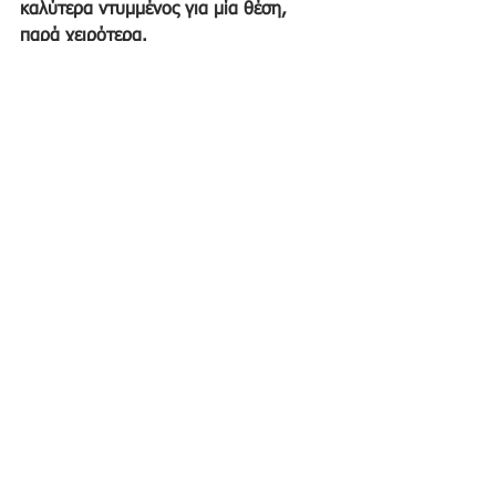
καλύτερα ντυμμένος για μία θέση, 
παρά χειρότερα.
Για όσους έμειναν με την απορία, 
τελικά ο υποψήφιος δεν προτάθηκε 
στον πελάτη για τη συνέχεια της 
διαδικασίας. 
συνέντευξη
λάθη
ντύσιμο
εμφάνιση
Εμφάνιση όλων
Πρόσφατες αναρτήσεις