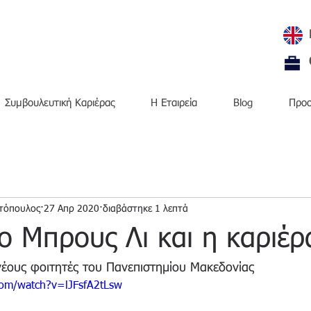
Συμβουλευτική Καριέρας
H Εταιρεία
Blog
Προσ
τόπουλος
27 Απρ 2020
διαβάστηκε 1 λεπτά
 ο Μπρους Λι και η καριέρ
νέους φοιτητές του Πανεπιστημίου Μακεδονίας
com/watch?v=lJFsfA2tLsw