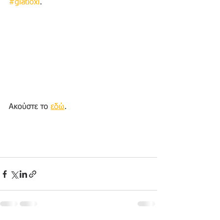
#giatioxi
.
Ακούστε το 
εδώ
.