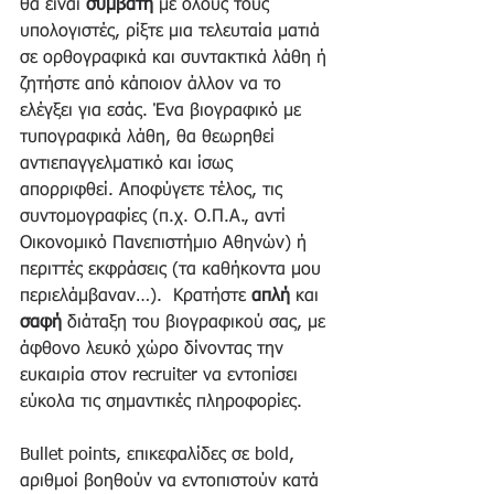
θα είναι 
συμβατή 
με όλους τους 
υπολογιστές, ρίξτε μια τελευταία ματιά 
σε ορθογραφικά και συντακτικά λάθη ή 
ζητήστε από κάποιον άλλον να το 
ελέγξει για εσάς. Ένα βιογραφικό με 
τυπογραφικά λάθη, θα θεωρηθεί 
αντιεπαγγελματικό και ίσως 
απορριφθεί. Αποφύγετε τέλος, τις 
συντομογραφίες (π.χ. Ο.Π.Α., αντί 
Οικονομικό Πανεπιστήμιο Αθηνών) ή 
περιττές εκφράσεις (τα καθήκοντα μου 
περιελάμβαναν…).  Κρατήστε 
απλή 
και 
σαφή 
διάταξη του βιογραφικού σας, με 
άφθονο λευκό χώρο δίνοντας την 
ευκαιρία στον recruiter να εντοπίσει 
εύκολα τις σημαντικές πληροφορίες.  
Bullet points, επικεφαλίδες σε bold, 
αριθμοί βοηθούν να εντοπιστούν κατά 