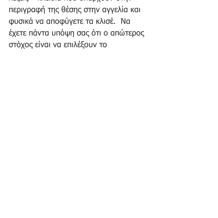
περιγραφή της θέσης στην αγγελία και 
φυσικά να αποφύγετε τα κλισέ.  Να 
έχετε πάντα υπόψη σας ότι ο απώτερος 
στόχος είναι να επιλέξουν το 
βιογραφικό σας και να προχωρήσετε σε 
συνέντευξη
.  Στον κόσμο της γρήγορης 
ανάγνωσης και της ταχύτατης λήψης 
πληροφοριών, δώστε την ευκαιρία στο 
βιογραφικό σας να ξεχωρίσει!
Image: <a href="
https://www.freepik.com/free-vector/curriculum-vitae-
design_1014216.htm#query=resume%20image&position=0&from_view=search&track=ais&uuid=0fa01801-
a152-4d50-96ab-fab803803f03">Image
 by photoroyalty</a> on Freepik