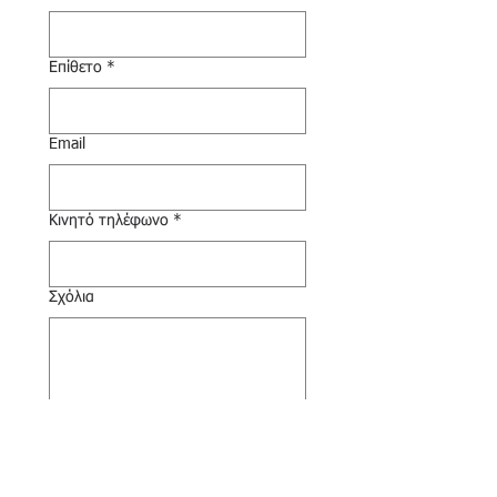
Επίθετο
*
Email
Κινητό τηλέφωνο
*
Σχόλια
Χρειάζεται να ξέρουμε κάτι άλλο;
Στείλτε το μήνυμά σας